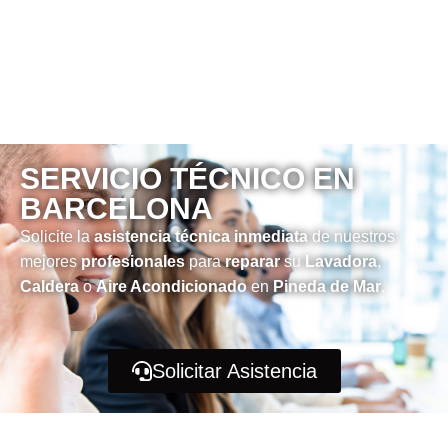
SERVICIO TÉCNICO EN
BARCELONA
Solicite la
asistencia técnica inmediata
de nuestros
mejores
profesionales
para
reparar
su
Lavadora
,
Caldera
o
Aire Acondicionado
en
Pineda de Mar
.
Solicitar Asistencia