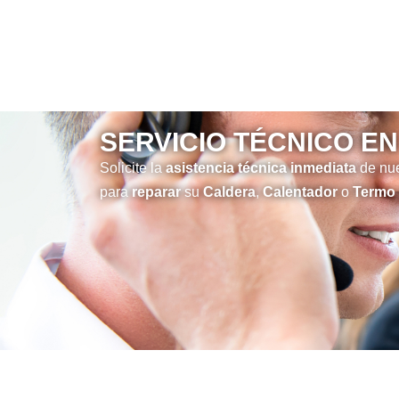
SERVICIO TÉCNICO E
Solicite la
asistencia técnica inmediata
de nue
para
reparar
su
Caldera
,
Calentador
o
Termo