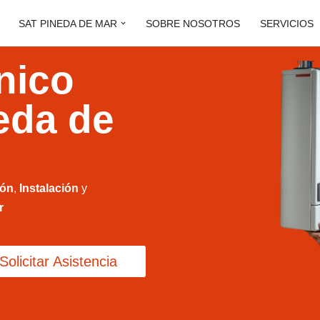
SAT PINEDA DE MAR
SOBRE NOSOTROS
SERVICIOS
nico
eda de
ión
,
Instalación
y
r
Solicitar Asistencia