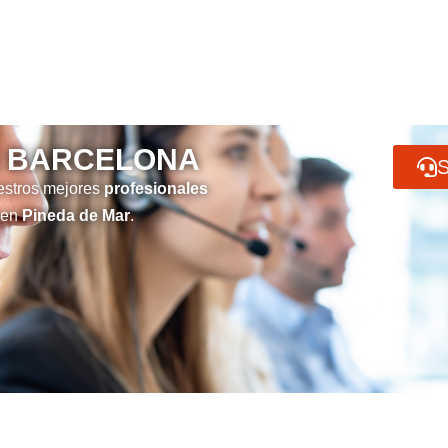
N BARCELONA
S
stros mejores
profesionales
en
Pineda de Mar
.